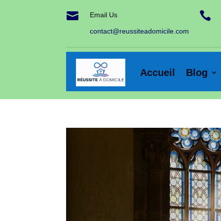


Email Us
contact@reussiteadomicile.com
Accueil
Blog