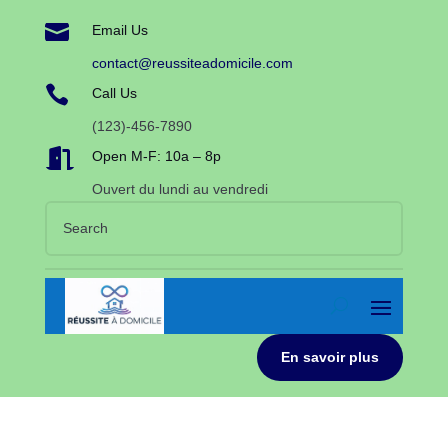

Email Us
contact@reussiteadomicile.com

Call Us
(123)-456-7890

Open M-F: 10a – 8p
Ouvert du lundi au vendredi
En savoir plus