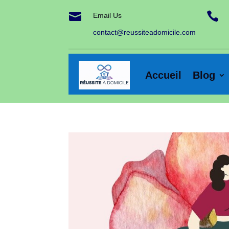


Email Us
contact@reussiteadomicile.com
Accueil
Blog