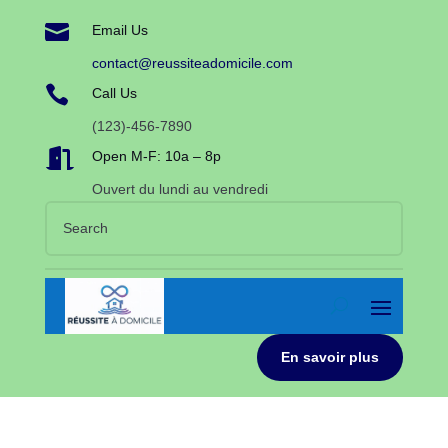

Email Us
contact@reussiteadomicile.com

Call Us
(123)-456-7890

Open M-F: 10a – 8p
Ouvert du lundi au vendredi
En savoir plus