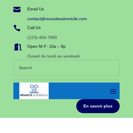

Email Us
contact@reussiteadomicile.com

Call Us
(123)-456-7890

Open M-F: 10a – 8p
Ouvert du lundi au vendredi
En savoir plus