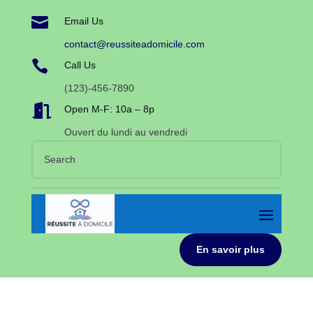

Email Us
contact@reussiteadomicile.com

Call Us
(123)-456-7890

Open M-F: 10a – 8p
Ouvert du lundi au vendredi
En savoir plus