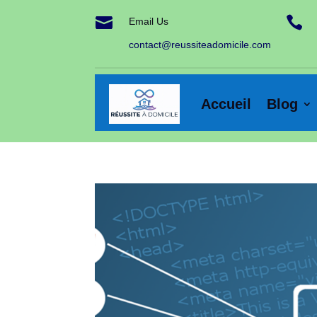


Email Us
contact@reussiteadomicile.com
Accueil
Blog