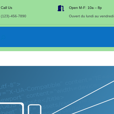

Call Us
Open M-F: 10a – 8p
(123)-456-7890
Ouvert du lundi au vendredi