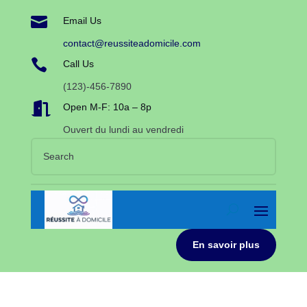

Email Us
contact@reussiteadomicile.com

Call Us
(123)-456-7890

Open M-F: 10a – 8p
Ouvert du lundi au vendredi
En savoir plus