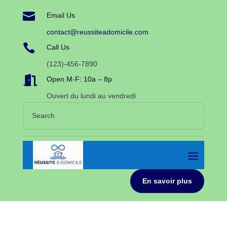

Email Us
contact@reussiteadomicile.com

Call Us
(123)-456-7890

Open M-F: 10a – 8p
Ouvert du lundi au vendredi
En savoir plus