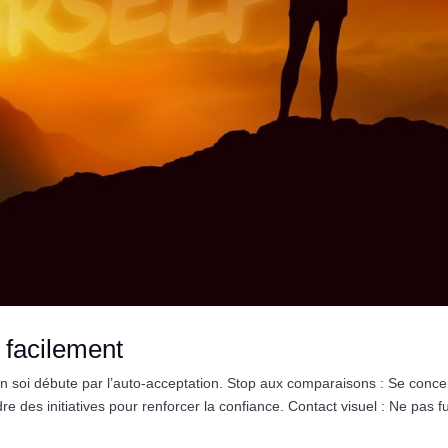
 facilement
n soi débute par l’auto-acceptation. Stop aux comparaisons : Se conce
re des initiatives pour renforcer la confiance. Contact visuel : Ne pas fu