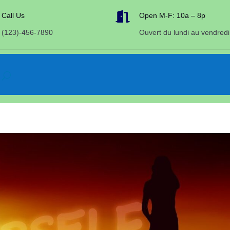

Call Us
Open M-F: 10a – 8p
(123)-456-7890
Ouvert du lundi au vendredi