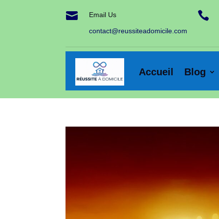


Email Us
contact@reussiteadomicile.com
Accueil
Blog