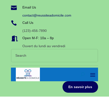

Email Us
contact@reussiteadomicile.com

Call Us
(123)-456-7890

Open M-F: 10a – 8p
Ouvert du lundi au vendredi
En savoir plus