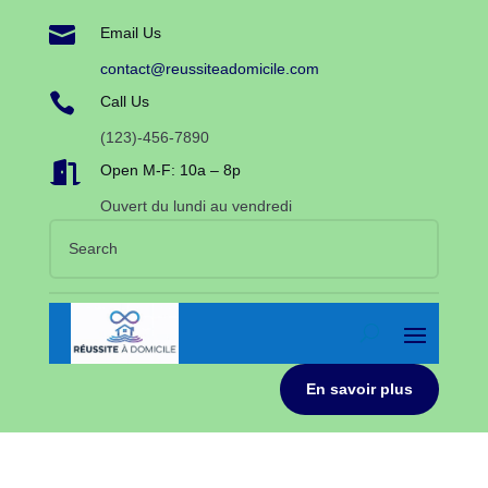

Email Us
contact@reussiteadomicile.com

Call Us
(123)-456-7890

Open M-F: 10a – 8p
Ouvert du lundi au vendredi
En savoir plus