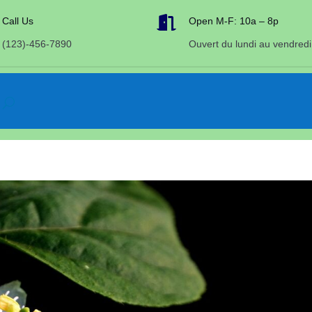

Call Us
Open M-F: 10a – 8p
(123)-456-7890
Ouvert du lundi au vendredi