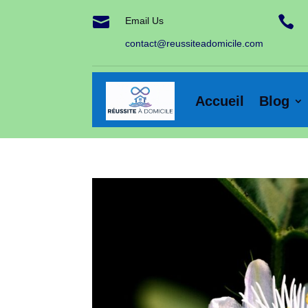


Email Us
contact@reussiteadomicile.com
Accueil
Blog