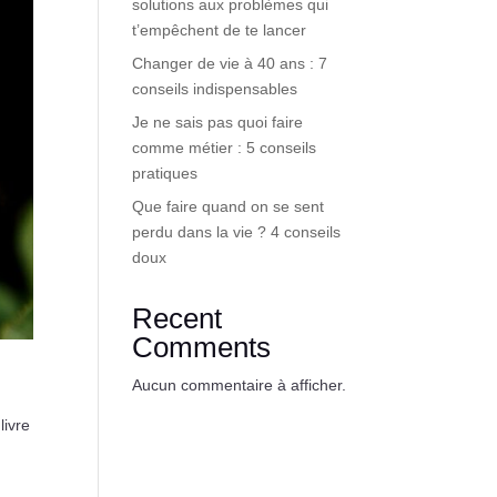
solutions aux problèmes qui
t’empêchent de te lancer
Changer de vie à 40 ans : 7
conseils indispensables
Je ne sais pas quoi faire
comme métier : 5 conseils
pratiques
Que faire quand on se sent
perdu dans la vie ? 4 conseils
doux
Recent
Comments
Aucun commentaire à afficher.
livre