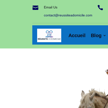


Email Us
contact@reussiteadomicile.com
Accueil
Blog