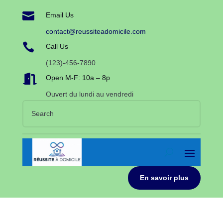

Email Us
contact@reussiteadomicile.com

Call Us
(123)-456-7890

Open M-F: 10a – 8p
Ouvert du lundi au vendredi
En savoir plus