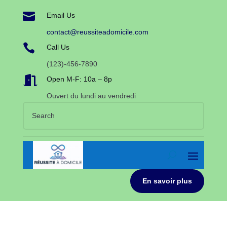

Email Us
contact@reussiteadomicile.com

Call Us
(123)-456-7890

Open M-F: 10a – 8p
Ouvert du lundi au vendredi
En savoir plus