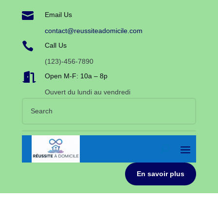

Email Us
contact@reussiteadomicile.com

Call Us
(123)-456-7890

Open M-F: 10a – 8p
Ouvert du lundi au vendredi
En savoir plus