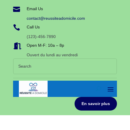

Email Us
contact@reussiteadomicile.com

Call Us
(123)-456-7890

Open M-F: 10a – 8p
Ouvert du lundi au vendredi
En savoir plus