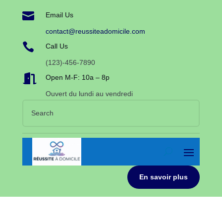

Email Us
contact@reussiteadomicile.com

Call Us
(123)-456-7890

Open M-F: 10a – 8p
Ouvert du lundi au vendredi
En savoir plus