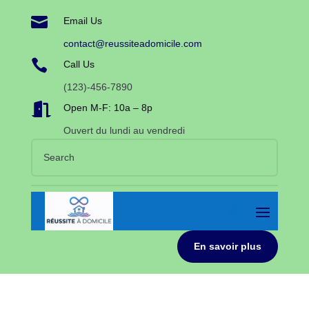

Email Us
contact@reussiteadomicile.com

Call Us
(123)-456-7890

Open M-F: 10a – 8p
Ouvert du lundi au vendredi
En savoir plus