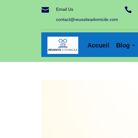


Email Us
contact@reussiteadomicile.com
Accueil
Blog