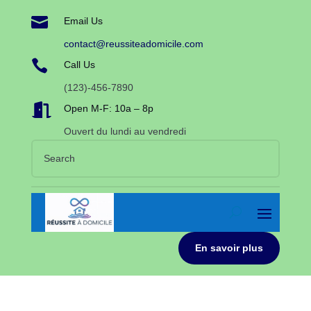

Email Us
contact@reussiteadomicile.com

Call Us
(123)-456-7890

Open M-F: 10a – 8p
Ouvert du lundi au vendredi
En savoir plus