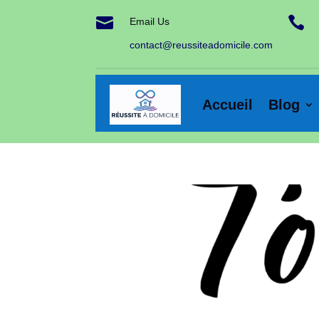


Email Us
contact@reussiteadomicile.com
Accueil
Blog