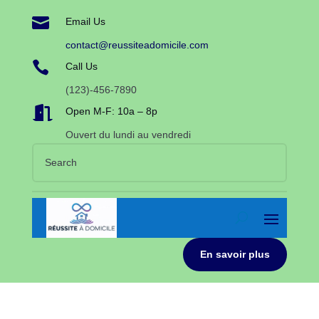

Email Us
contact@reussiteadomicile.com

Call Us
(123)-456-7890

Open M-F: 10a – 8p
Ouvert du lundi au vendredi
En savoir plus