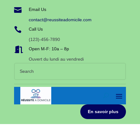

Email Us
contact@reussiteadomicile.com

Call Us
(123)-456-7890

Open M-F: 10a – 8p
Ouvert du lundi au vendredi
En savoir plus