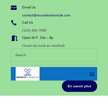

Email Us
contact@reussiteadomicile.com

Call Us
(123)-456-7890

Open M-F: 10a – 8p
Ouvert du lundi au vendredi
En savoir plus