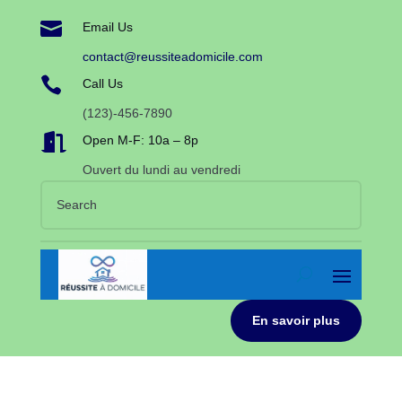

Email Us
contact@reussiteadomicile.com

Call Us
(123)-456-7890

Open M-F: 10a – 8p
Ouvert du lundi au vendredi
En savoir plus