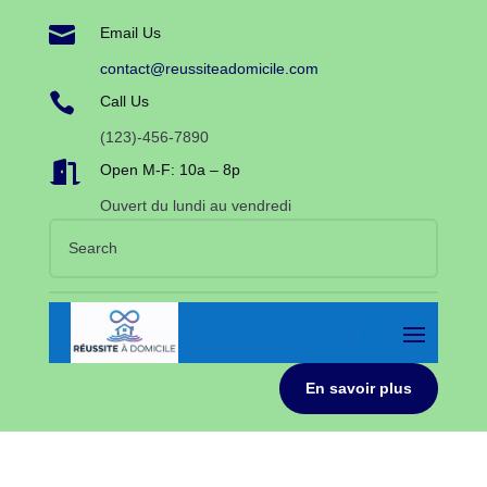

Email Us
contact@reussiteadomicile.com

Call Us
(123)-456-7890

Open M-F: 10a – 8p
Ouvert du lundi au vendredi
En savoir plus