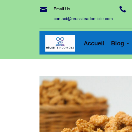


Email Us
contact@reussiteadomicile.com
Accueil
Blog