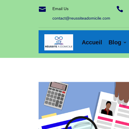


Email Us
contact@reussiteadomicile.com
Accueil
Blog