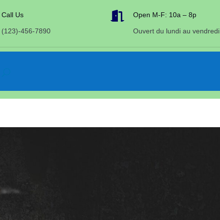

Call Us
Open M-F: 10a – 8p
(123)-456-7890
Ouvert du lundi au vendredi