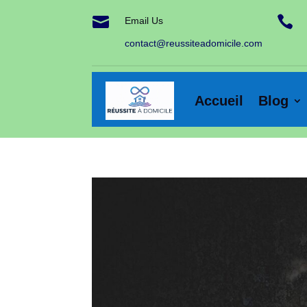


Email Us
contact@reussiteadomicile.com
Accueil
Blog