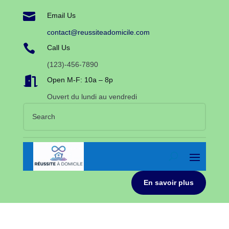

Email Us
contact@reussiteadomicile.com

Call Us
(123)-456-7890

Open M-F: 10a – 8p
Ouvert du lundi au vendredi
En savoir plus