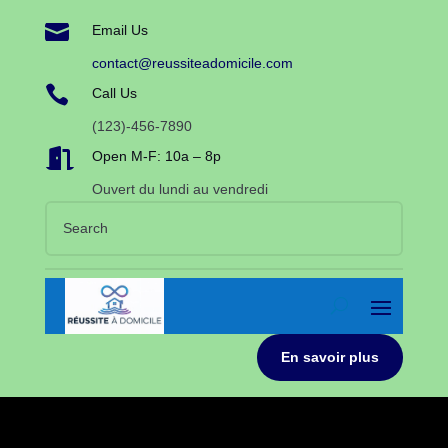

Email Us
contact@reussiteadomicile.com

Call Us
(123)-456-7890

Open M-F: 10a – 8p
Ouvert du lundi au vendredi
En savoir plus