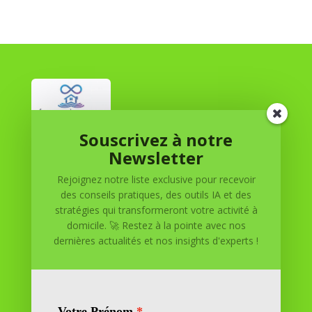
Souscrivez à notre
Réussite à Domicile
Newsletter
Rejoignez notre liste exclusive pour recevoir
Réussite à Domicile est votre partenaire de confiance
des conseils pratiques, des outils IA et des
pour atteindre vos objectifs depuis le confort de votre
stratégies qui transformeront votre activité à
maison. Nous offrons des solutions personnalisées pour
domicile. 🚀 Restez à la pointe avec nos
vous aider à réussir.
dernières actualités et nos insights d'experts !
SOMMAIRE DU SITE