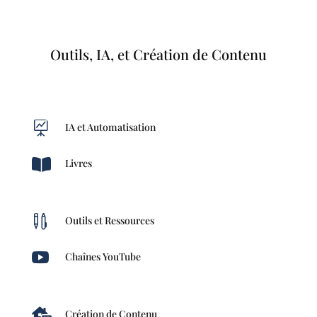
Outils, IA, et Création de Contenu

IA et Automatisation

Livres

Outils et Ressources

Chaînes YouTube

Création de Contenu