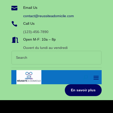

Email Us
contact@reussiteadomicile.com

Call Us
(123)-456-7890

Open M-F: 10a – 8p
Ouvert du lundi au vendredi
En savoir plus