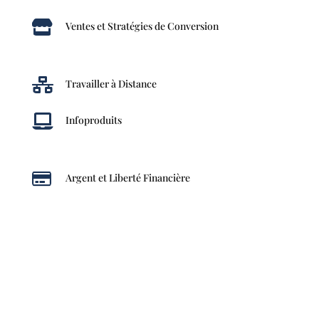

Ventes et Stratégies de Conversion

Travailler à Distance

Infoproduits

Argent et Liberté Financière