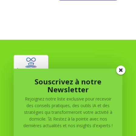
Souscrivez à notre
Réussite à Domicile
Newsletter
Rejoignez notre liste exclusive pour recevoir
Réussite à Domicile est votre partenaire de confiance
des conseils pratiques, des outils IA et des
pour atteindre vos objectifs depuis le confort de votre
stratégies qui transformeront votre activité à
maison. Nous offrons des solutions personnalisées pour
domicile. 🚀 Restez à la pointe avec nos
vous aider à réussir.
dernières actualités et nos insights d'experts !