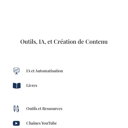
Outils, IA, et Création de Contenu

IA et Automatisation

Livres

Outils et Ressources

Chaînes YouTube