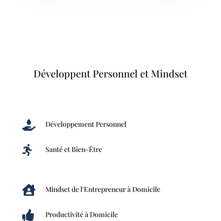
Développent Personnel et Mindset

Développement Personnel

Santé et Bien-Être

Mindset de l'Entrepreneur à Domicile

Productivité à Domicile