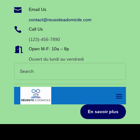

Email Us
contact@reussiteadomicile.com

Call Us
(123)-456-7890

Open M-F: 10a – 8p
Ouvert du lundi au vendredi
En savoir plus