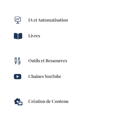

IA et Automatisation

Livres

Outils et Ressources

Chaînes YouTube

Création de Contenu