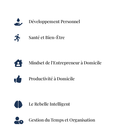

Développement Personnel

Santé et Bien-Être

Mindset de l'Entrepreneur à Domicile

Productivité à Domicile

Le Rebelle Intelligent

Gestion du Temps et Organisation