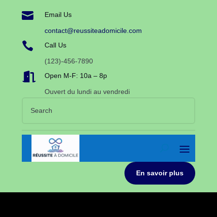

Email Us
contact@reussiteadomicile.com

Call Us
(123)-456-7890

Open M-F: 10a – 8p
Ouvert du lundi au vendredi
En savoir plus