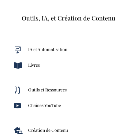
Outils, IA, et Création de Contenu

IA et Automatisation

Livres

Outils et Ressources

Chaînes YouTube

Création de Contenu