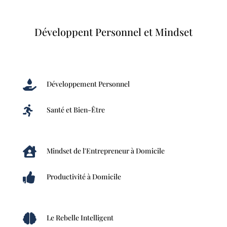
Développent Personnel et Mindset

Développement Personnel

Santé et Bien-Être

Mindset de l'Entrepreneur à Domicile

Productivité à Domicile

Le Rebelle Intelligent