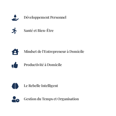

Développement Personnel

Santé et Bien-Être

Mindset de l'Entrepreneur à Domicile

Productivité à Domicile

Le Rebelle Intelligent

Gestion du Temps et Organisation