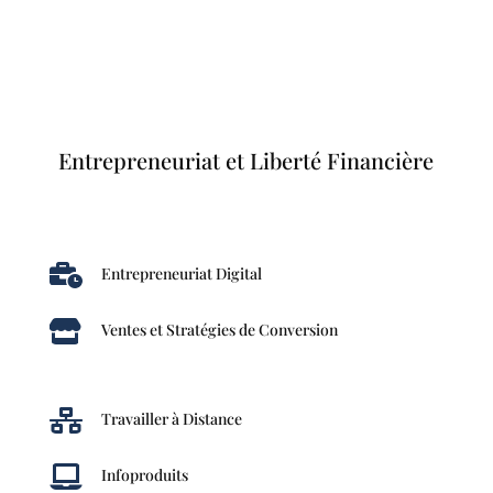
Entrepreneuriat et Liberté Financière

Entrepreneuriat Digital

Ventes et Stratégies de Conversion

Travailler à Distance

Infoproduits