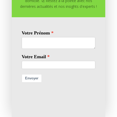
domicile. 🚀 Restez à la pointe avec nos
dernières actualités et nos insights d'experts !

IA et Automatisation

Livres

Outils et Ressources

Chaînes YouTube

Création de Contenu