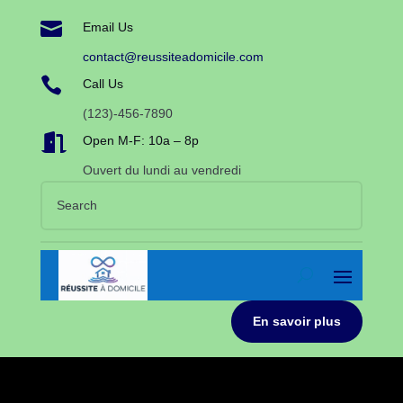

Email Us
contact@reussiteadomicile.com

Call Us
(123)-456-7890

Open M-F: 10a – 8p
Ouvert du lundi au vendredi
En savoir plus