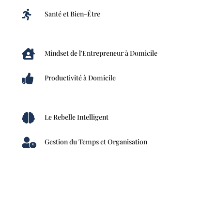

Santé et Bien-Être

Mindset de l'Entrepreneur à Domicile

Productivité à Domicile

Le Rebelle Intelligent

Gestion du Temps et Organisation