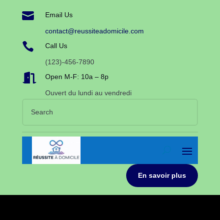

Email Us
contact@reussiteadomicile.com

Call Us
(123)-456-7890

Open M-F: 10a – 8p
Ouvert du lundi au vendredi
En savoir plus