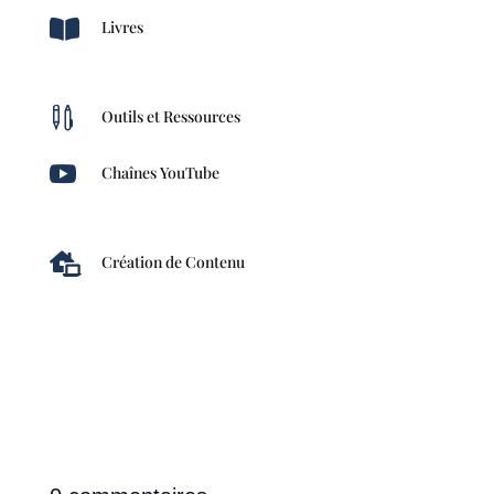

Livres

Outils et Ressources

Chaînes YouTube

Création de Contenu