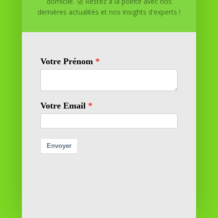
domicile. 🚀 Restez à la pointe avec nos
Réussite à Domicile
dernières actualités et nos insights d'experts !
Réussite à Domicile est votre partenaire de confiance
pour atteindre vos objectifs depuis le confort de votre
maison. Nous offrons des solutions personnalisées pour
vous aider à réussir.
SOMMAIRE DU SITE
Adresse
11 rue Richelieu
69100 VILLEURBANNE
Contactez-nous
contact@reussiteadomicile.com