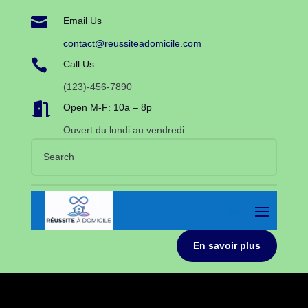

Email Us
contact@reussiteadomicile.com

Call Us
(123)-456-7890

Open M-F: 10a – 8p
Ouvert du lundi au vendredi
En savoir plus