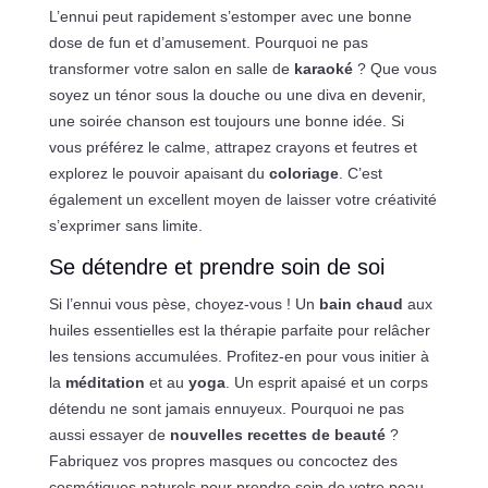
L’ennui peut rapidement s’estomper avec une bonne
dose de fun et d’amusement. Pourquoi ne pas
transformer votre salon en salle de
karaoké
? Que vous
soyez un ténor sous la douche ou une diva en devenir,
une soirée chanson est toujours une bonne idée. Si
vous préférez le calme, attrapez crayons et feutres et
explorez le pouvoir apaisant du
coloriage
. C’est
également un excellent moyen de laisser votre créativité
s’exprimer sans limite.
Se détendre et prendre soin de soi
Si l’ennui vous pèse, choyez-vous ! Un
bain chaud
aux
huiles essentielles est la thérapie parfaite pour relâcher
les tensions accumulées. Profitez-en pour vous initier à
la
méditation
et au
yoga
. Un esprit apaisé et un corps
détendu ne sont jamais ennuyeux. Pourquoi ne pas
aussi essayer de
nouvelles recettes de beauté
?
Fabriquez vos propres masques ou concoctez des
cosmétiques naturels pour prendre soin de votre peau.