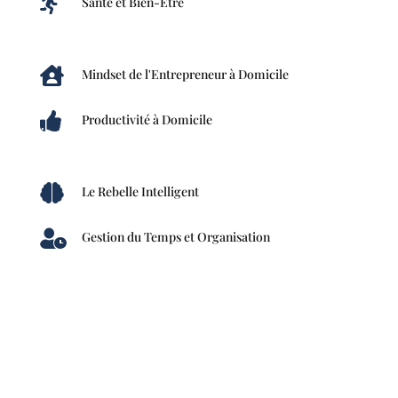

Santé et Bien-Être

Mindset de l'Entrepreneur à Domicile

Productivité à Domicile

Le Rebelle Intelligent

Gestion du Temps et Organisation