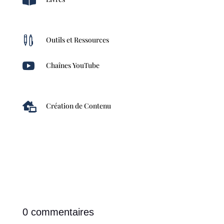


Outils et Ressources

Chaînes YouTube

Création de Contenu
0 commentaires