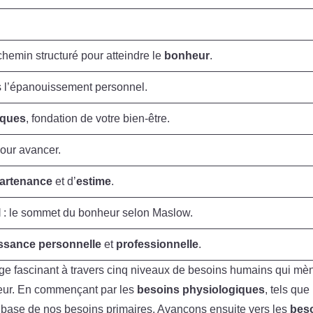
chemin structuré pour atteindre le
bonheur
.
 l’épanouissement personnel.
iques
, fondation de votre bien-être.
our avancer.
partenance
et d’
estime
.
l
: le sommet du bonheur selon Maslow.
ssance personnelle
et
professionnelle
.
ge fascinant à travers cinq niveaux de besoins humains qui mè
heur. En commençant par les
besoins physiologiques
, tels que 
la base de nos besoins primaires. Avançons ensuite vers les
bes