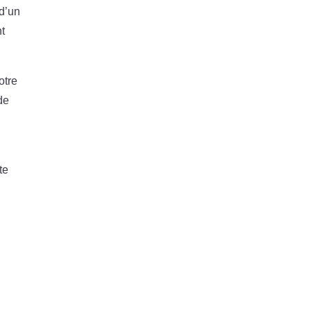
 d’un
nt
otre
de
te