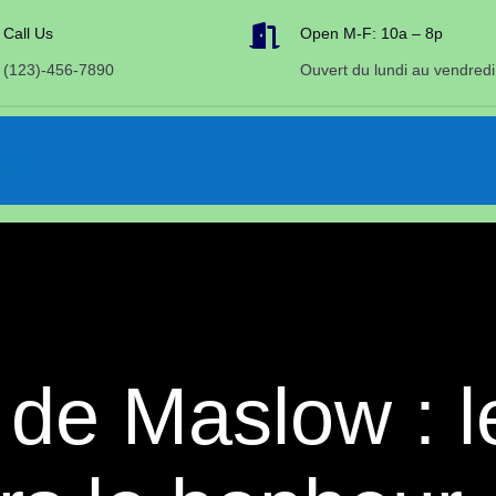

Call Us
Open M-F: 10a – 8p
(123)-456-7890
Ouvert du lundi au vendredi
de Maslow : l