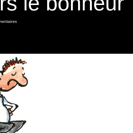
rs le bonheur
entaires