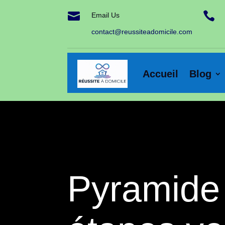


Email Us
contact@reussiteadomicile.com
Accueil
Blog
Pyramide 