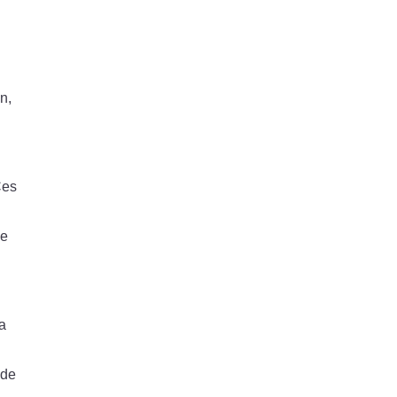
n,
Ces
ne
la
 de