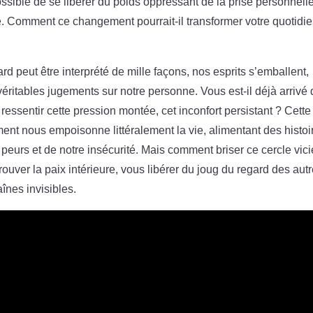
ossible de se libérer du poids oppressant de la prise personnelle
re. Comment ce changement pourrait-il transformer votre quotidi
peut être interprété de mille façons, nos esprits s’emballent,
ritables jugements sur notre personne. Vous est-il déjà arrivé
essentir cette pression montée, cet inconfort persistant ? Cette
nt nous empoisonne littéralement la vie, alimentant des histoi
 peurs et de notre insécurité. Mais comment briser ce cercle vic
ouver la paix intérieure, vous libérer du joug du regard des aut
aînes invisibles.