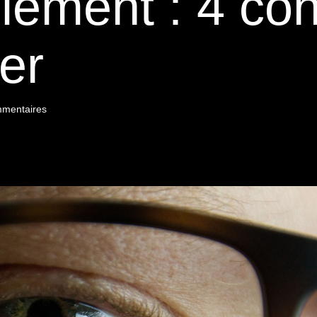
lement : 4 con
er
mmentaires