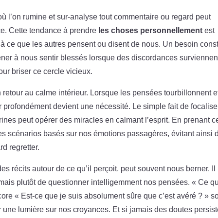
où l’on rumine et sur-analyse tout commentaire ou regard peut
ce. Cette tendance à prendre
les choses personnellement
est
e à ce que les autres pensent ou disent de nous. Un besoin cons
ener à nous sentir blessés lorsque des discordances surviennen
ur briser ce cercle vicieux.
 retour au calme intérieur. Lorsque les pensées tourbillonnent e
r profondément devient une nécessité. Le simple fait de focalise
narines peut opérer des miracles en calmant l’esprit. En prenant c
des scénarios basés sur nos émotions passagères, évitant ainsi 
rd regretter.
s récits autour de ce qu’il perçoit, peut souvent nous berner. Il
 mais plutôt de questionner intelligemment nos pensées. « Ce qu
core « Est-ce que je suis absolument sûre que c’est avéré ? » s
 une lumière sur nos croyances. Et si jamais des doutes persist