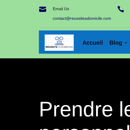


Email Us
contact@reussiteadomicile.com
Accueil
Blog
Prendre l