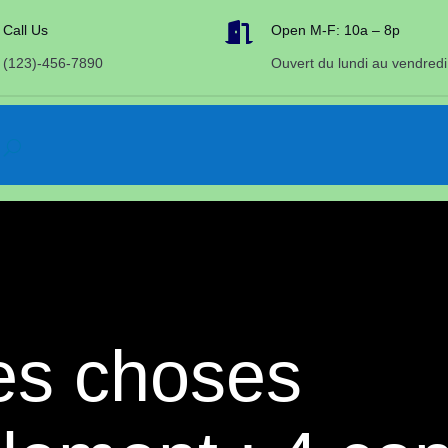

Call Us
Open M-F: 10a – 8p
(123)-456-7890
Ouvert du lundi au vendredi
es choses