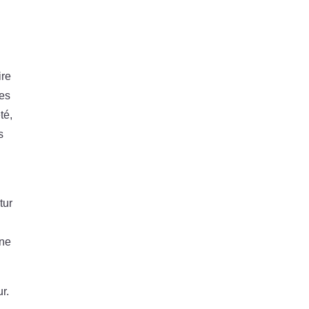
ire
tes
té,
s
tur
une
r.