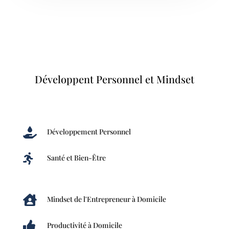
Développent Personnel et Mindset

Développement Personnel

Santé et Bien-Être

Mindset de l'Entrepreneur à Domicile

Productivité à Domicile