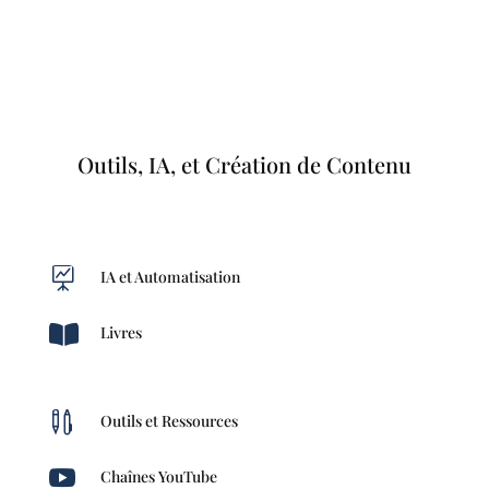
Outils, IA, et Création de Contenu

IA et Automatisation

Livres

Outils et Ressources

Chaînes YouTube