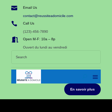

Email Us
contact@reussiteadomicile.com

Call Us
(123)-456-7890

Open M-F: 10a – 8p
Ouvert du lundi au vendredi
En savoir plus