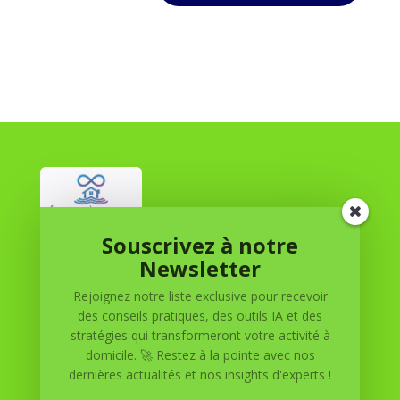
Souscrivez à notre
Réussite à Domicile
Newsletter
Rejoignez notre liste exclusive pour recevoir
Réussite à Domicile est votre partenaire de confiance
des conseils pratiques, des outils IA et des
pour atteindre vos objectifs depuis le confort de votre
stratégies qui transformeront votre activité à
maison. Nous offrons des solutions personnalisées pour
domicile. 🚀 Restez à la pointe avec nos
vous aider à réussir.
dernières actualités et nos insights d'experts !