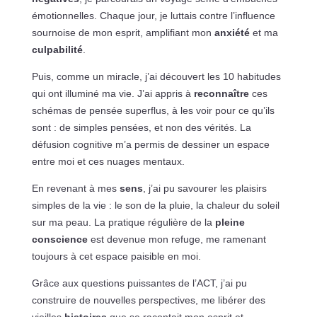
émotionnelles. Chaque jour, je luttais contre l’influence
sournoise de mon esprit, amplifiant mon
anxiété
et ma
culpabilité
.
Puis, comme un miracle, j’ai découvert les 10 habitudes
qui ont illuminé ma vie. J’ai appris à
reconnaître
ces
schémas de pensée superflus, à les voir pour ce qu’ils
sont : de simples pensées, et non des vérités. La
défusion cognitive m’a permis de dessiner un espace
entre moi et ces nuages mentaux.
En revenant à mes
sens
, j’ai pu savourer les plaisirs
simples de la vie : le son de la pluie, la chaleur du soleil
sur ma peau. La pratique régulière de la
pleine
conscience
est devenue mon refuge, me ramenant
toujours à cet espace paisible en moi.
Grâce aux questions puissantes de l’ACT, j’ai pu
construire de nouvelles perspectives, me libérer des
vieilles
histoires
que se racontait mon esprit et