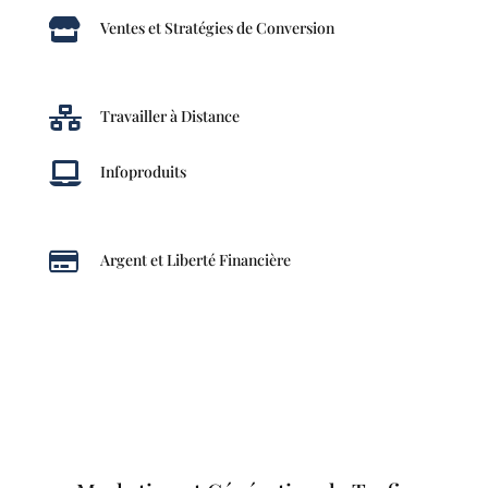

Ventes et Stratégies de Conversion

Travailler à Distance

Infoproduits

Argent et Liberté Financière