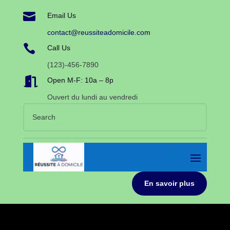

Email Us
contact@reussiteadomicile.com

Call Us
(123)-456-7890

Open M-F: 10a – 8p
Ouvert du lundi au vendredi
En savoir plus