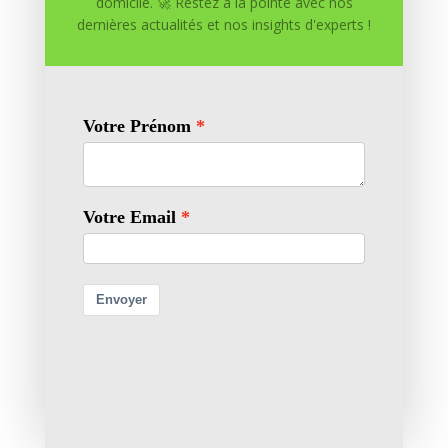
domicile. 🚀 Restez à la pointe avec nos
dernières actualités et nos insights d'experts !

Création de Contenu
0 commentaires
Soumettre un commentaire
Votre adresse e-mail ne sera pas publiée.
Les champs
obligatoires sont indiqués avec
*