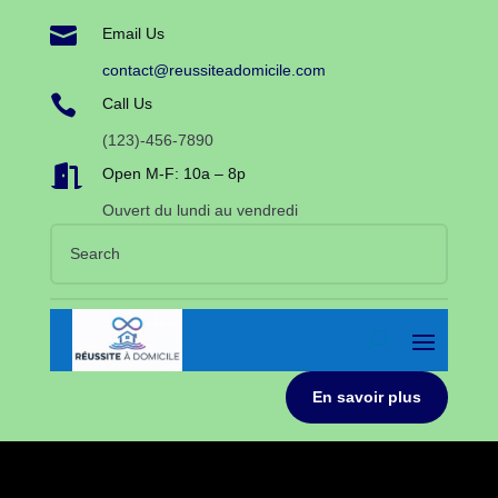

Email Us
contact@reussiteadomicile.com

Call Us
(123)-456-7890

Open M-F: 10a – 8p
Ouvert du lundi au vendredi
En savoir plus