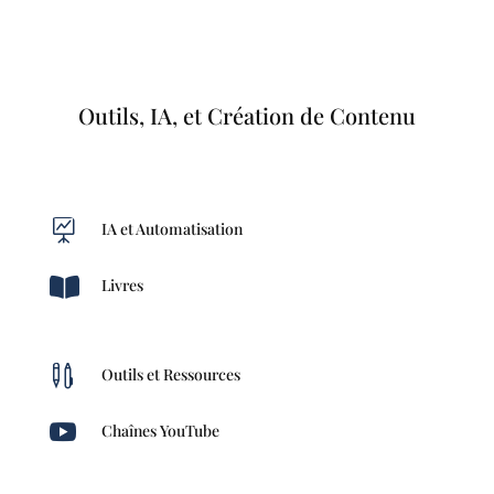
Outils, IA, et Création de Contenu

IA et Automatisation

Livres

Outils et Ressources

Chaînes YouTube