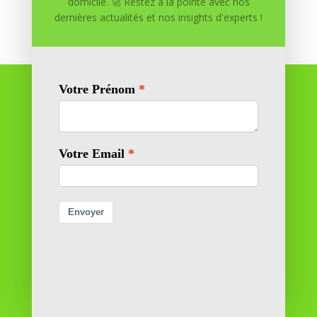
domicile. 🚀 Restez à la pointe avec nos
dernières actualités et nos insights d'experts !
Réussite à Domicile
Réussite à Domicile est votre partenaire de confiance
pour atteindre vos objectifs depuis le confort de votre
maison. Nous offrons des solutions personnalisées pour
vous aider à réussir.
SOMMAIRE DU SITE