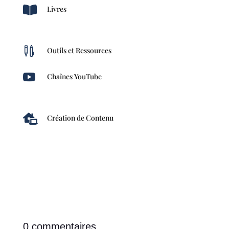

Livres

Outils et Ressources

Chaînes YouTube

Création de Contenu
0 commentaires