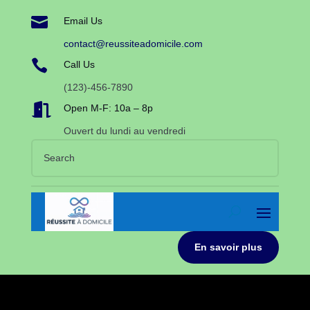

Email Us
contact@reussiteadomicile.com

Call Us
(123)-456-7890

Open M-F: 10a – 8p
Ouvert du lundi au vendredi
En savoir plus