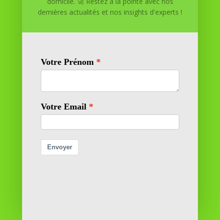
domicile. 🚀 Restez à la pointe avec nos
Réussite à Domicile
dernières actualités et nos insights d'experts !
Réussite à Domicile est votre partenaire de confiance
pour atteindre vos objectifs depuis le confort de votre
maison. Nous offrons des solutions personnalisées pour
vous aider à réussir.
SOMMAIRE DU SITE
Adresse
11 rue Richelieu
69100 VILLEURBANNE
Contactez-nous
contact@reussiteadomicile.com