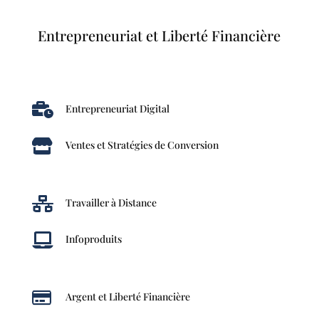
Entrepreneuriat et Liberté Financière

Entrepreneuriat Digital

Ventes et Stratégies de Conversion

Travailler à Distance

Infoproduits

Argent et Liberté Financière