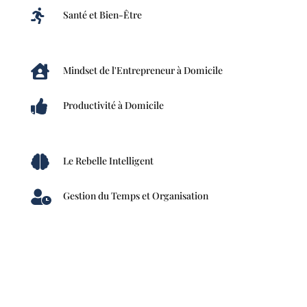

Santé et Bien-Être

Mindset de l'Entrepreneur à Domicile

Productivité à Domicile

Le Rebelle Intelligent

Gestion du Temps et Organisation