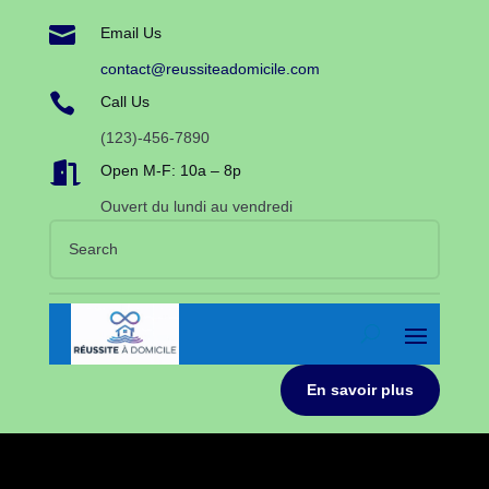

Email Us
contact@reussiteadomicile.com

Call Us
(123)-456-7890

Open M-F: 10a – 8p
Ouvert du lundi au vendredi
En savoir plus