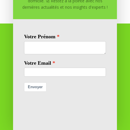
domicile. 🚀 Restez à la pointe avec nos
dernières actualités et nos insights d'experts !
Réussite à Domicile
Réussite à Domicile est votre partenaire de confiance
pour atteindre vos objectifs depuis le confort de votre
maison. Nous offrons des solutions personnalisées pour
vous aider à réussir.
SOMMAIRE DU SITE