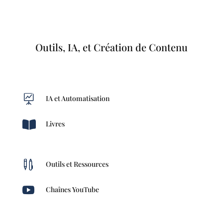
Outils, IA, et Création de Contenu

IA et Automatisation

Livres

Outils et Ressources

Chaînes YouTube