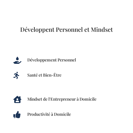
Développent Personnel et Mindset

Développement Personnel

Santé et Bien-Être

Mindset de l'Entrepreneur à Domicile

Productivité à Domicile