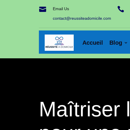


Email Us
contact@reussiteadomicile.com
Accueil
Blog
Maîtriser 