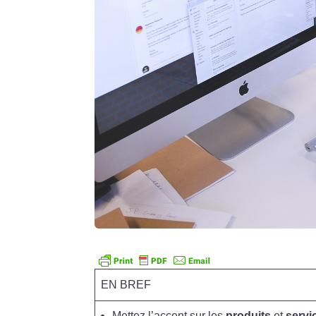
EN BREF
Mettez l’accent sur les
produits
et
servi