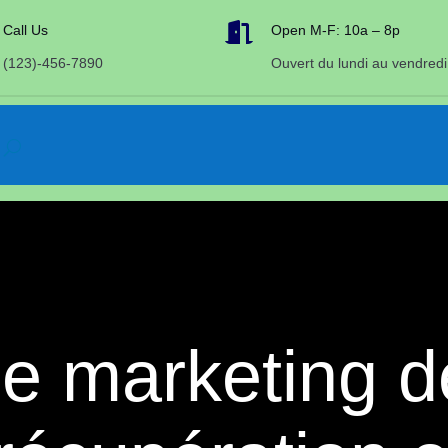

Call Us
Open M-F: 10a – 8p
(123)-456-7890
Ouvert du lundi au vendredi
le marketing d