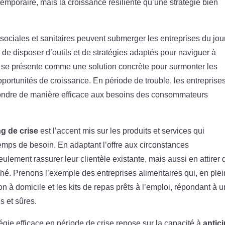
temporaire, mais la croissance résiliente qu’une stratégie bien
ciales et sanitaires peuvent submerger les entreprises du jou
i de disposer d’outils et de stratégies adaptés pour naviguer à
se présente comme une solution concrète pour surmonter les
 opportunités de croissance. En période de trouble, les entreprise
pondre de manière efficace aux besoins des consommateurs
g de crise
est l’accent mis sur les produits et services qui
temps de besoin. En adaptant l’offre aux circonstances
lement rassurer leur clientèle existante, mais aussi en attirer 
ché. Prenons l’exemple des entreprises alimentaires qui, en ple
n à domicile et les kits de repas prêts à l’emploi, répondant à 
s et sûres.
tégie efficace en période de crise repose sur la capacité à
antic