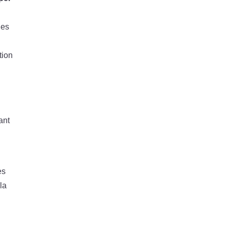
les
tion
ant
es
la