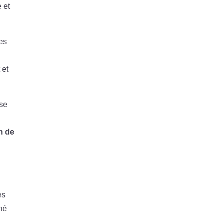
 et
es
 et
ise
n de
es
ché