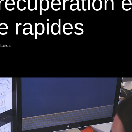
récupération e
e rapides
aires