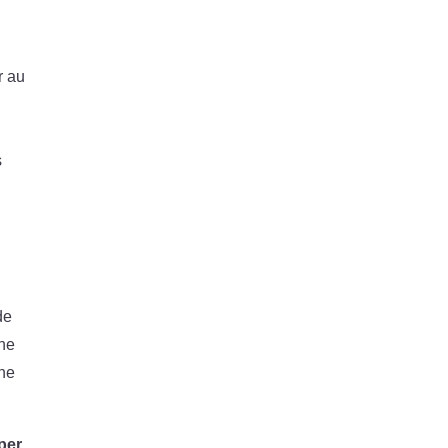
r au
s
de
ine
une
iper