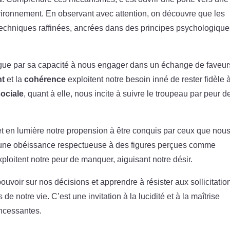
vironnement. En observant avec attention, on découvre que les
techniques raffinées, ancrées dans des principes psychologiqu
gue par sa capacité à nous engager dans un échange de faveur
t
et la
cohérence
exploitent notre besoin inné de rester fidèle 
ociale
, quant à elle, nous incite à suivre le troupeau par peur d
et en lumière notre propension à être conquis par ceux que nou
r une obéissance respectueuse à des figures perçues comme
ploitent notre peur de manquer, aiguisant notre désir.
uvoir sur nos décisions et apprendre à résister aux sollicitatio
e notre vie. C’est une invitation à la lucidité et à la maîtrise
incessantes.