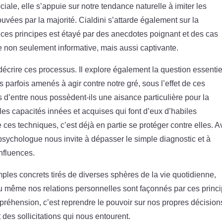
iale, elle s’appuie sur notre tendance naturelle à imiter les
vées par la majorité. Cialdini s’attarde également sur la
de ces principes est étayé par des anecdotes poignant et des cas
re non seulement informative, mais aussi captivante.
décrire ces processus. Il explore également la question essentie
arfois amenés à agir contre notre gré, sous l’effet de ces
 d’entre nous possèdent-ils une aisance particulière pour la
es capacités innées et acquises qui font d’eux d’habiles
ces techniques, c’est déjà en partie se protéger contre elles. 
e psychologue nous invite à dépasser le simple diagnostic et à
nfluences.
ples concrets tirés de diverses sphères de la vie quotidienne,
u même nos relations personnelles sont façonnés par ces princi
mpréhension, c’est reprendre le pouvoir sur nos propres décision
t des sollicitations qui nous entourent.