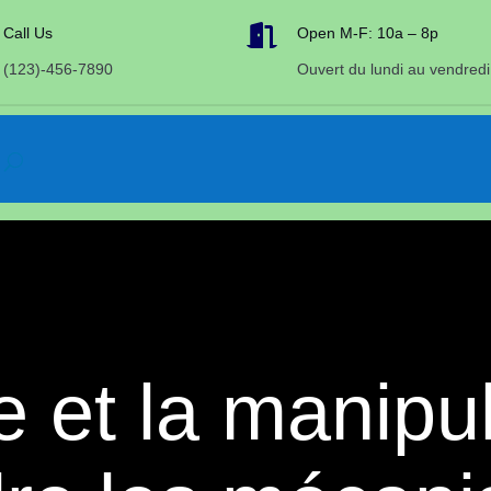

Call Us
Open M-F: 10a – 8p
(123)-456-7890
Ouvert du lundi au vendredi
e et la manipul