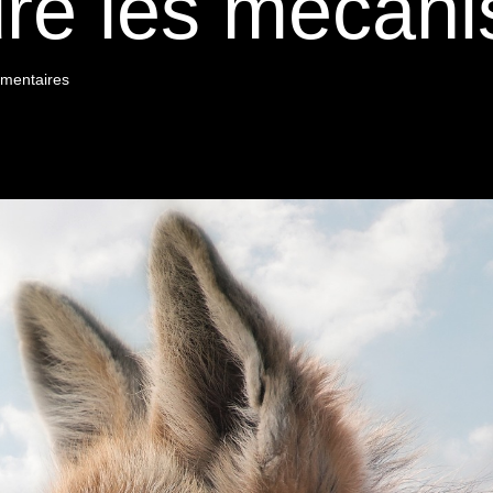
re les mécan
mentaires