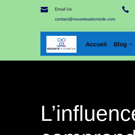


Email Us
contact@reussiteadomicile.com
Accueil
Blog
L’influenc