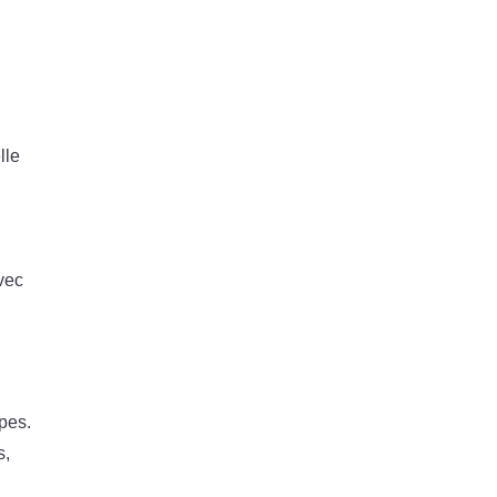
lle
Avec
pes.
s,