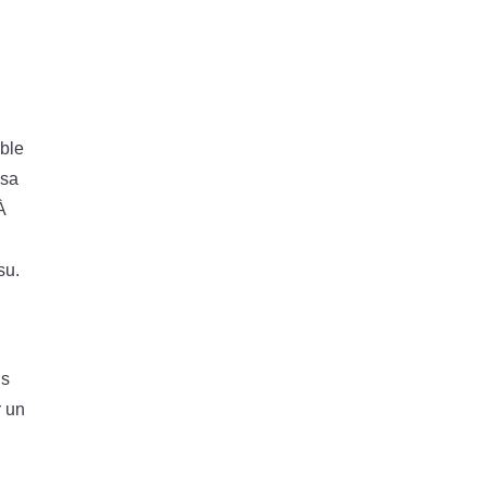
able
 sa
À
su.
ls
r un