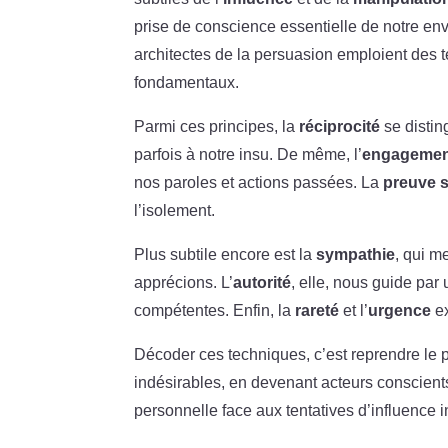
prise de conscience essentielle de notre en
architectes de la persuasion emploient des 
fondamentaux.
Parmi ces principes, la
réciprocité
se distin
parfois à notre insu. De même, l’
engagemen
nos paroles et actions passées. La
preuve s
l’isolement.
Plus subtile encore est la
sympathie
, qui m
apprécions. L’
autorité
, elle, nous guide pa
compétentes. Enfin, la
rareté
et l’
urgence
ex
Décoder ces techniques, c’est reprendre le po
indésirables, en devenant acteurs conscients d
personnelle face aux tentatives d’influence 