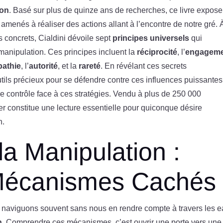
ion
. Basé sur plus de quinze ans de recherches, ce livre expose
enés à réaliser des actions allant à l’encontre de notre gré. 
 concrets, Cialdini dévoile sept
principes universels
qui
manipulation. Ces principes incluent la
réciprocité
, l’
engagem
athie
, l’
autorité
, et la
rareté
. En révélant ces secrets
utils précieux pour se défendre contre ces influences puissantes
le contrôle face à ces stratégies. Vendu à plus de 250 000
er constitue une lecture essentielle pour quiconque désire
n.
 la Manipulation :
Mécanismes Cachés
 naviguons souvent sans nous en rendre compte à travers les 
n
. Comprendre ces mécanismes, c’est ouvrir une porte vers une