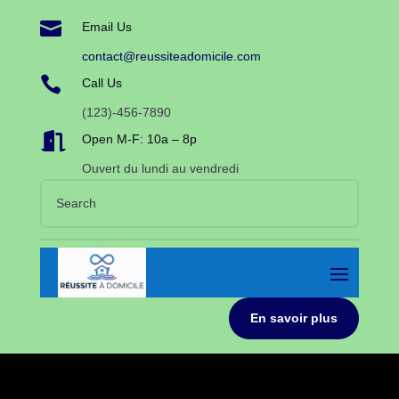

Email Us
contact@reussiteadomicile.com

Call Us
(123)-456-7890

Open M-F: 10a – 8p
Ouvert du lundi au vendredi
En savoir plus