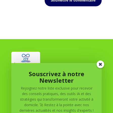
Soumettre le commentaire
Souscrivez à notre
Réussite à Domicile
Newsletter
Rejoignez notre liste exclusive pour recevoir
Réussite à Domicile est votre partenaire de confiance
des conseils pratiques, des outils IA et des
pour atteindre vos objectifs depuis le confort de votre
stratégies qui transformeront votre activité à
maison. Nous offrons des solutions personnalisées pour
domicile. 🚀 Restez à la pointe avec nos
vous aider à réussir.
dernières actualités et nos insights d'experts !