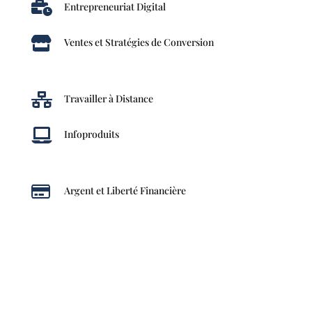

Entrepreneuriat Digital

Ventes et Stratégies de Conversion

Travailler à Distance

Infoproduits

Argent et Liberté Financière