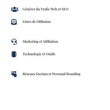

Générer du Trafic Web et SEO

Listes de Diffusion

Marketing et Affiliation

Technologie et Outils

Réseaux Sociaux et Personal Branding