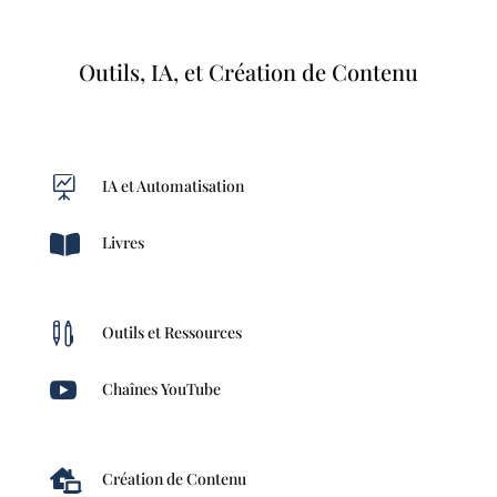
Outils, IA, et Création de Contenu

IA et Automatisation

Livres

Outils et Ressources

Chaînes YouTube

Création de Contenu