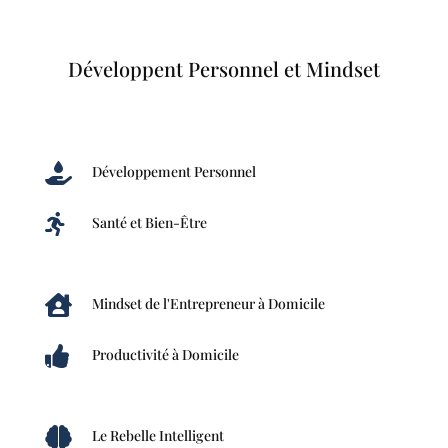
Développent Personnel et Mindset

Développement Personnel

Santé et Bien-Être

Mindset de l'Entrepreneur à Domicile

Productivité à Domicile

Le Rebelle Intelligent