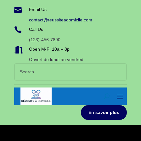

Email Us
contact@reussiteadomicile.com

Call Us
(123)-456-7890

Open M-F: 10a – 8p
Ouvert du lundi au vendredi
En savoir plus