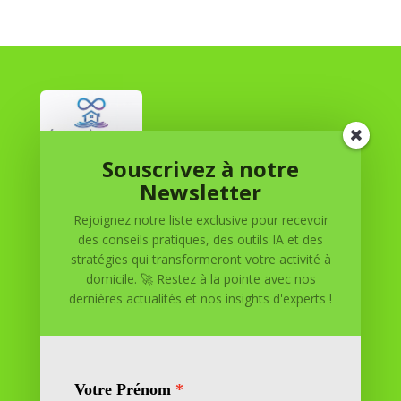
Souscrivez à notre
Réussite à Domicile
Newsletter
Rejoignez notre liste exclusive pour recevoir
Réussite à Domicile est votre partenaire de confiance
des conseils pratiques, des outils IA et des
pour atteindre vos objectifs depuis le confort de votre
stratégies qui transformeront votre activité à
maison. Nous offrons des solutions personnalisées pour
domicile. 🚀 Restez à la pointe avec nos
vous aider à réussir.
dernières actualités et nos insights d'experts !
SOMMAIRE DU SITE